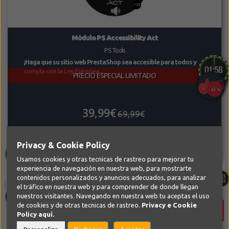
Módulo PS Accessibility Act
PS Tools
¡Haga que su sitio web PrestaShop sea accesible para todos y
cumpla con la Ley Europea...
PRECIO ESPECIAL LIMITADO
-43%
39,99€
69,99€
10% EXTRA DISCOUNT COUPON
Privacy & Cookie Policy
Comprar
Más
Extra
Discount!
Usamos cookies y otras tecnicas de rastreo para mejorar tu
experiencia de navegación en nuestra web, para mostrarte
contenidos personalizados y anuncios adecuados, para analizar
¡OFERTA!
el tráfico en nuestra web y para comprender de donde llegan
nuestros visitantes. Navegando en nuestra web tu aceptas el uso
de cookies y de otras tecnicas de rastreo.
Privacy e Cookie
Policy
aquí.