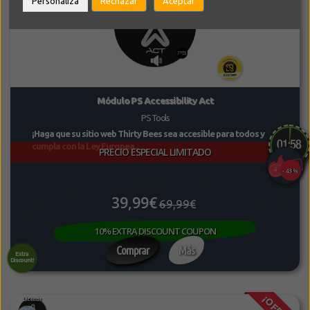
Personaliza
Rechazar
Aceptar
Módulo PS Accessibility Act
PS Tools
¡Haga que su sitio web Thirty Bees sea accesible para todos y
cumpla con la Ley Europea...
PRECIO ESPECIAL LIMITADO
-43%
39,99€
69,99€
10% EXTRA DISCOUNT COUPON
Comprar
Más
Extra
Discount!