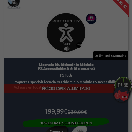
¡OFERTA!
Licencia Multidominio Módulo
PS Accessibility Act (6 domains)
PS Tools
Paquete Especial Licencia Multidominio Módulo PS Accessibility
Act para un total de 6...
PRECIO ESPECIAL LIMITADO
-17%
199,99€
239,99€
10% EXTRA DISCOUNT COUPON
Comprar
Más