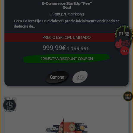
E-Commerce StartUp "Fee"
Gold
E-StartUp / Dropshipping
Cero Costes Fijos e Iniciales! El precio inicialmente anticipado se
deducirá de...
PRECIO ESPECIAL LIMITADO
999,99€
1 199,99€
-17%
10% EXTRA DISCOUNT COUPON
Comprar
Más