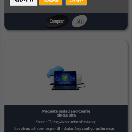
Personaliza
Rechazar
Aceptar
10% EXTRA DISCOUNT COUPON
Comprar
Más
Paquete Install and Config
Single Site
Soporte Técnico y Asesoramiento Prestashop
Nosotros lo hacemos por ti! Instalación y configuración en su