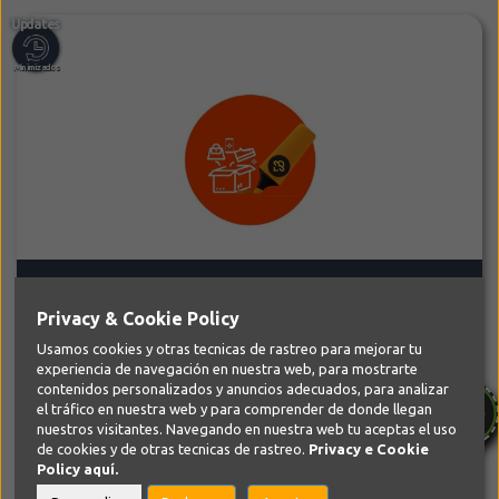
Módulo ThirtyBees Additional
Tab Productos destacados en la
Home
Privacy & Cookie Policy
Módulos Thirty Bees
Usamos cookies y otras tecnicas de rastreo para mejorar tu
El Módulo permite resaltar productos de una categoría
experiencia de navegación en nuestra web, para mostrarte
específica en la columna central...
contenidos personalizados y anuncios adecuados, para analizar
el tráfico en nuestra web y para comprender de donde llegan
PRECIO ESPECIAL LIMITADO
nuestros visitantes. Navegando en nuestra web tu aceptas el uso
de cookies y de otras tecnicas de rastreo.
Privacy e Cookie
29,99€
Policy
aquí.