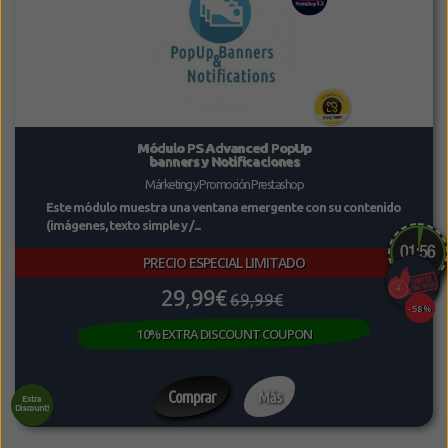
Módulo PS Advanced PopUp
banners y Notificaciones
Márketing y Promoción Prestashop
Este módulo muestra una ventana emergente con su contenido
(imágenes, texto simple y /...
PRECIO ESPECIAL LIMITADO
29,99€
69,99€
-58%
10% EXTRA DISCOUNT COUPON
Comprar
Más
Extra
Discount!