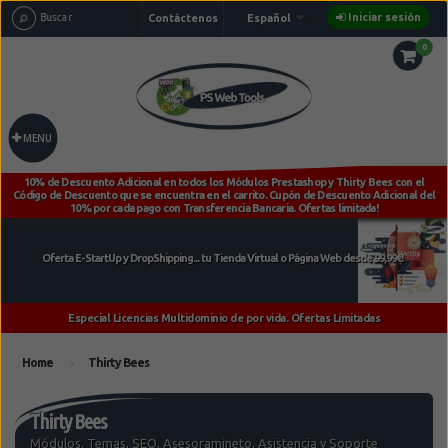
Iniciar sesión
Contáctenos
Español
0
MENU
Home
Thirty Bees
Thirty Bees
Módulos, Temas, SEO, Asesoramineto, Asistencia y Soporte