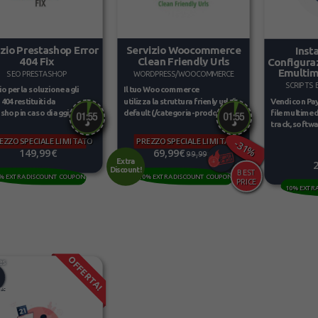
zio Prestashop Error
Servizio Woocommerce
Inst
404 Fix
Clean Friendly Urls
Configura
Emultim
SEO PRESTASHOP
WORDPRESS/WOOCOMMERCE
SCRIPTS 
io per la soluzione agli
Il tuo Woocommerce
Vendi con Payp
404 restituiti da
utilizza la struttura frienly url di
file multimed
shop in caso di aggiunta...
default (/categoria-prodotto/ e...
track, softwar
EZZO SPECIALE LIMITATO
PREZZO SPECIALE LIMITATO
-31%
149,99€
69,99€
99,99€
Extra
Discount!
% EXTRA DISCOUNT COUPON
10% EXTRA DISCOUNT COUPON
10% EXTR
OFFERTA!