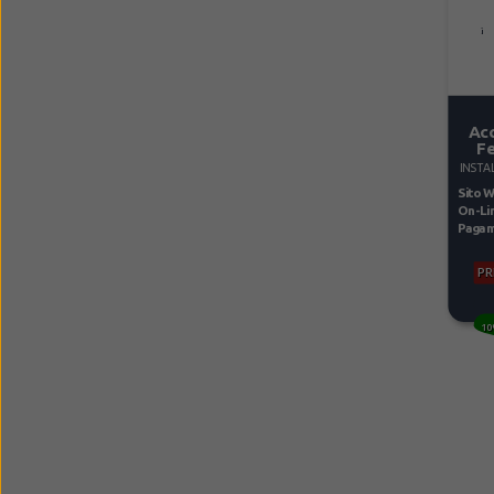
Ac
Fe
INSTA
Sito W
On-Lin
Pagame
PR
10