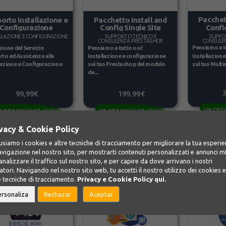
Pacchet
orto Installazione e
Pacchetto Install and
Confi
Configurazione
Config Single Site
SUPPO
LLAZIONE E CONFIGURAZIONE
SUPPORTO TECNICO E
CONSULE
CONSULENZA PRESTASHOP
Pensiamo a t
zione del Servizio
Pensiamo a tutto noi!
Installazion
to ed Assistenza alla
Installazione e configurazione
sul tuo Multis
lazione e Configurazione
sul tuo Prestashop del modulo
da...
99,99€
199,99€
10% EXTR
% EXTRA DISCOUNT COUPON
10% EXTRA DISCOUNT COUPON
vacy & Cookie Policy
usiamo i cookies e altre tecniche di tracciamento per migliorare la tua esperi
avigazione nel nostro sito, per mostrarti contenuti personalizzati e annunci mi
analizzare il traffico sul nostro sito, e per capire da dove arrivano i nostri
OFFERTA!
tatori. Navigando nel nostro sito web, tu accetti il nostro utilizzo dei cookies e
e tecniche di tracciamento.
Privacy e Cookie Policy
qui.
ersonaliza
Rechazar
Aceptar