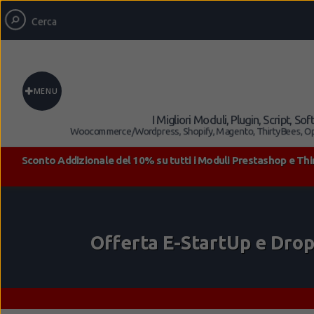
MENU
I Migliori Moduli, Plugin, Script,
Woocommerce/Wordpress, Shopify, Magento, ThirtyBees, Opencar