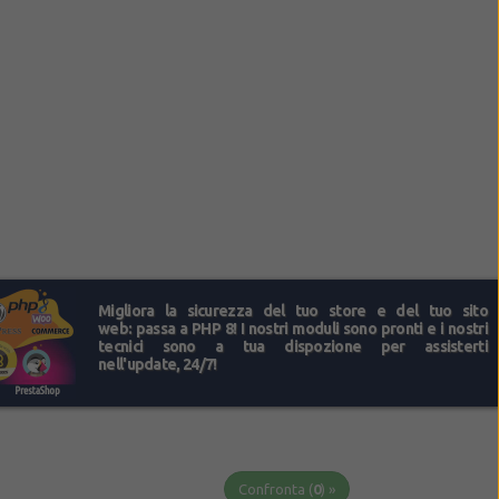
Confronta (
0
) »