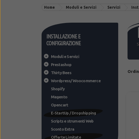
Home
Moduli e Servizi
Servizi
Ins
INSTALLAZIONE E
CONFIGURAZIONE
S
Moduli e Servizi
Prestashop
Ordi
Thirty Bees
Wordpress/Woocommerce
Shopify
Magento
Opencart
E-StartUp / Dropshipping
Scripts e strumenti Web
Sconto Extra
Offerte Limitate