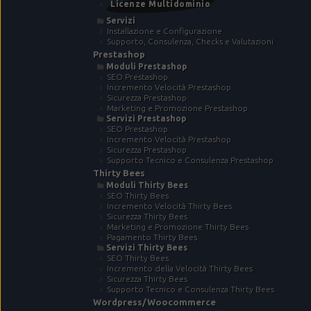
Licenze Multidominio
Servizi
Installazione e Configurazione
Supporto, Consulenza, Checks e Valutazioni
Prestashop
Moduli Prestashop
SEO Prestashop
Incremento Velocità Prestashop
Sicurezza Prestashop
Marketing e Promozione Prestashop
Servizi Prestashop
SEO Prestashop
Incremento Velocità Prestashop
Sicurezza Prestashop
Supporto Tecnico e Consulenza Prestashop
Thirty Bees
Moduli Thirty Bees
SEO Thirty Bees
Incremento Velocità Thirty Bees
Sicurezza Thirty Bees
Marketing e Promozione Thirty Bees
Pagamento Thirty Bees
Servizi Thirty Bees
SEO Thirty Bees
Incremento della Velocità Thirty Bees
Sicurezza Thirty Bees
Supporto Tecnico e Consulenza Thirty Bees
Wordpress/Woocommerce