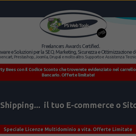
Freelancers Awards Certified.
 Software e Soluzioni per la SEO, Marketing, Sicurezza e Ottimizzazione d
t, Prestashop, Joomla, Drupal e molto altro. Supporto e Assistenza Tecnic