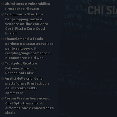
Ultimi Bugs e Vulnerabilitá
Prestashop rilevate
E-commerce StartUp e
Dropshipping: inizia a
vendere on-line con Zero
Costi Fissi e Zero Costi
Iniziali
Finanziamenti a fondo
perduto e a tasso agevolato
per lo sviluppo o il
restyling/miglioramento di
e-commerce e siti web.
Trustpilot Ricatti e
Diffamazione con
Recensioni False
Analisi della crisi della
piattaforma Prestashop e
del mercato dell'E-
commerce
Forum Prestashop secondo
ChatGpt: strumento di
diffamazione e concorrenza
sleale.