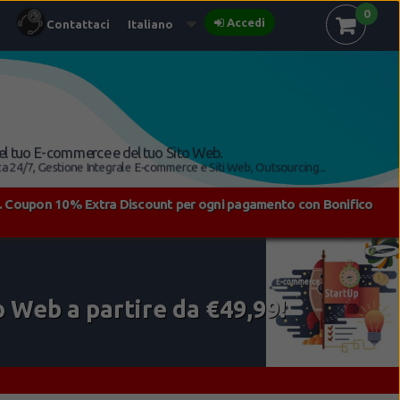
0
Accedi
Contattaci
Italiano
el tuo E-commerce e del tuo Sito Web.
a 24/7, Gestione Integrale E-commerce e Siti Web, Outsourcing...