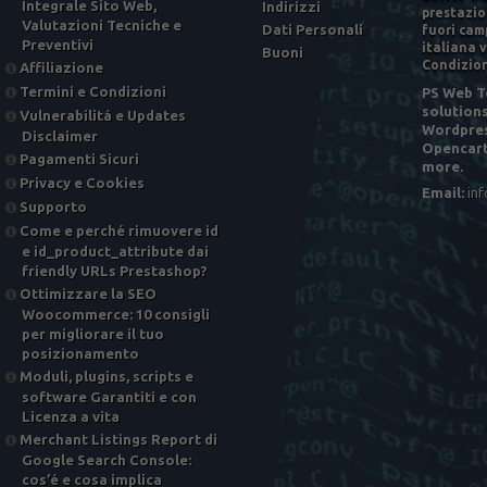
Integrale Sito Web,
Indirizzi
prestazio
Valutazioni Tecniche e
Dati Personali
fuori camp
Preventivi
italiana v
Buoni
Condizion
Affiliazione
Termini e Condizioni
PS Web To
solution
Vulnerabilitá e Updates
Wordpres
Disclaimer
Opencart
Pagamenti Sicuri
more.
Privacy e Cookies
Email:
in
Supporto
Come e perché rimuovere id ​​
e id_product_attribute dai
friendly URLs Prestashop?
Ottimizzare la SEO
Woocommerce: 10 consigli
per migliorare il tuo
posizionamento
Moduli, plugins, scripts e
software Garantiti e con
Licenza a vita
Merchant Listings Report di
Google Search Console:
cos’é e cosa implica