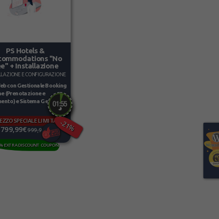
PS Hotels &
commodations "No
e" + Installazione
LLAZIONE E CONFIGURAZIONE
eb con Gestionale Booking
e (Prenotazione e
nto) e Sistema Gestione...
EZZO SPECIALE LIMITATO
-21%
799,99€
999,99€
% EXTRA DISCOUNT COUPON