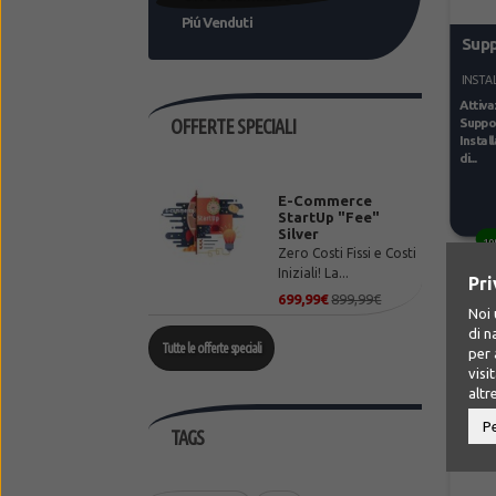
Piú Venduti
Supp
INSTA
Attiva
OFFERTE SPECIALI
Suppor
Instal
di...
E-Commerce
StartUp "Fee"
Silver
10
Zero Costi Fissi e Costi
Iniziali! La...
Pri
699,99€
899,99€
Noi 
di n
Tutte le offerte speciali
per 
visi
altr
P
TAGS