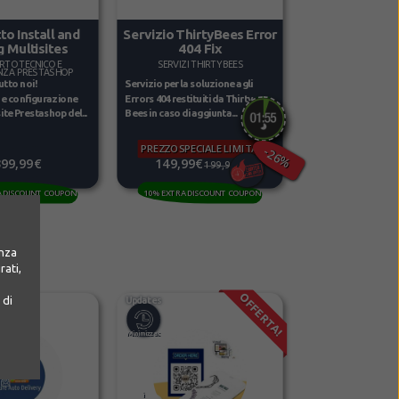
to Install and
Servizio ThirtyBees Error
g Multisites
404 Fix
RTO TECNICO E
SERVIZI THIRTY BEES
NZA PRESTASHOP
utto noi!
Servizio per la soluzione agli
e e configurazione
Errors 404 restituiti da Thirty
ite Prestashop del...
Bees in caso di aggiunta...
PREZZO SPECIALE LIMITATO
-26%
399,99€
149,99€
199,99€
A DISCOUNT COUPON
10% EXTRA DISCOUNT COUPON
enza
rati,
OFFERTA!
 di