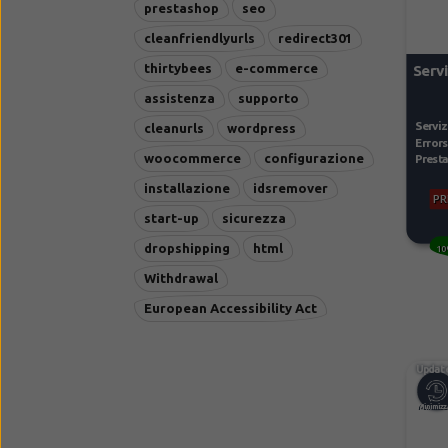
prestashop
seo
cleanfriendlyurls
redirect301
thirtybees
e-commerce
Servi
assistenza
supporto
Serviz
cleanurls
wordpress
Errors 
woocommerce
configurazione
Presta
installazione
idsremover
PR
start-up
sicurezza
dropshipping
html
10
Withdrawal
European Accessibility Act