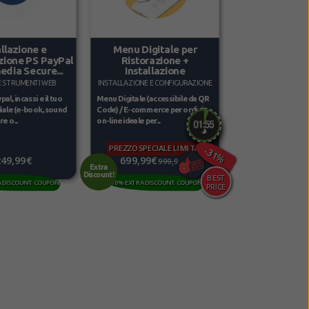
allazione e
Menu Digitale per
zione PS PayPal
Ristorazione +
edia Secure...
Installazione
E STRUMENTI WEB
INSTALLAZIONE E CONFIGURAZIONE
al, incassi e il tuo
Menu Digitale (accessibile da QR
iale (e-book, sound
Code) / E-commerce per ordini
e o...
on-line ideale per...
PREZZO SPECIALE LIMITATO
-31%
249,99€
699,99€
999,99€
Extra
Discount!
A DISCOUNT COUPON
10% EXTRA DISCOUNT COUPON